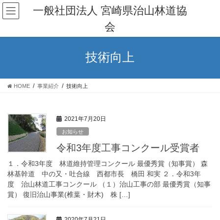
コ
ナ
一般社団法人 宮崎県治山林道協
ン
ビ
会
テ
ゲ
ン
ー
ツ
シ
技術向上
へ
ョ
ス
ン
キ
に
HOME
事業紹介
技術向上
ッ
移
プ
動
2021年7月20日
お知らせ
令和3年度工事コンクール受賞者
１．令和3年度 林道維持管理コンクール 最優秀賞（知事賞） 森
林基幹道 中の又・吐合線 西都市長 橋田 和実 ２．令和3年
度 治山林道工事コンクール （１）治山工事の部 最優秀賞（知事
賞） 復旧治山事業(椎葉・財木) 株 […]
2020年7月21日