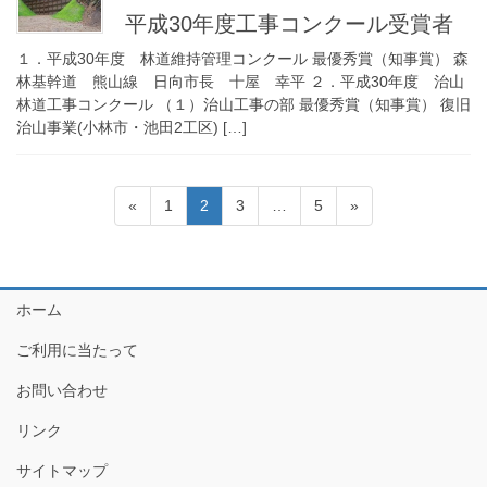
平成30年度工事コンクール受賞者
１．平成30年度 林道維持管理コンクール 最優秀賞（知事賞） 森
林基幹道 熊山線 日向市長 十屋 幸平 ２．平成30年度 治山
林道工事コンクール （１）治山工事の部 最優秀賞（知事賞） 復旧
治山事業(小林市・池田2工区) […]
投
固
固
固
固
«
1
2
3
…
5
»
稿
定
定
定
定
ペ
ペ
ペ
ペ
の
ー
ー
ー
ー
ペ
ジ
ジ
ジ
ジ
ホーム
ー
ご利用に当たって
ジ
送
お問い合わせ
り
リンク
サイトマップ