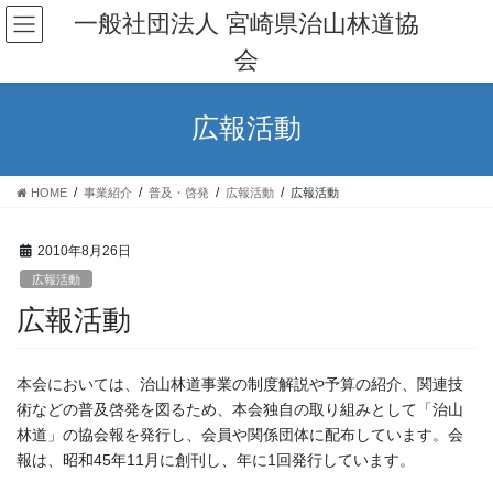
コ
ナ
一般社団法人 宮崎県治山林道協
ン
ビ
会
テ
ゲ
ン
ー
ツ
シ
広報活動
へ
ョ
ス
ン
キ
に
HOME
事業紹介
普及・啓発
広報活動
広報活動
ッ
移
プ
動
2010年8月26日
広報活動
広報活動
本会においては、治山林道事業の制度解説や予算の紹介、関連技
術などの普及啓発を図るため、本会独自の取り組みとして「治山
林道」の協会報を発行し、会員や関係団体に配布しています。会
報は、昭和45年11月に創刊し、年に1回発行しています。