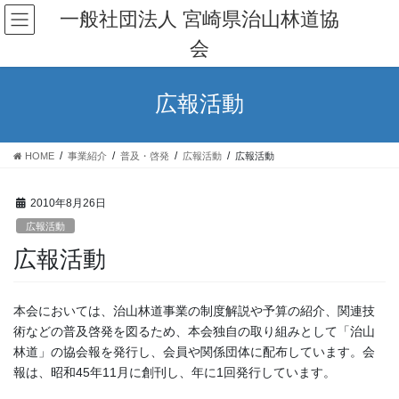
コ
ナ
一般社団法人 宮崎県治山林道協
ン
ビ
会
テ
ゲ
ン
ー
ツ
シ
広報活動
へ
ョ
ス
ン
キ
に
HOME
事業紹介
普及・啓発
広報活動
広報活動
ッ
移
プ
動
2010年8月26日
広報活動
広報活動
本会においては、治山林道事業の制度解説や予算の紹介、関連技
術などの普及啓発を図るため、本会独自の取り組みとして「治山
林道」の協会報を発行し、会員や関係団体に配布しています。会
報は、昭和45年11月に創刊し、年に1回発行しています。